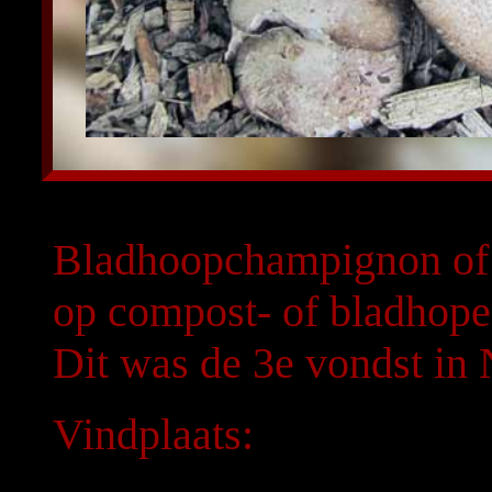
Bladhoopchampignon of 
op compost- of bladhopen
Dit was de 3e vondst in
Vindplaats: