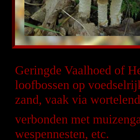
Geringde Vaalhoed of H
loofbossen op voedselrij
zand, vaak via wortelend
verbonden met muizengan
wespennesten, etc.