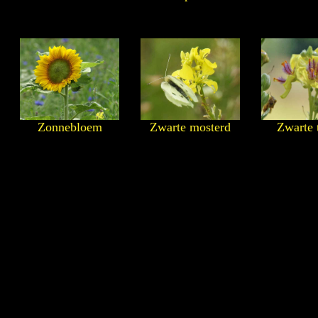
Zonnebloem
Zwarte mosterd
Zwarte 