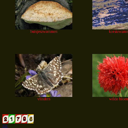
buisjeszwammen
korstzwam
vlinders
wilde bloe
<>