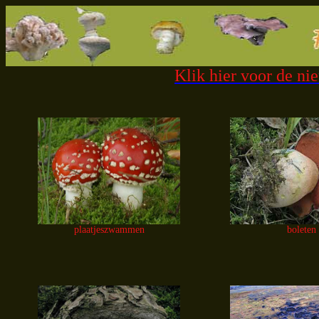
Klik hier voor de n
plaatjeszwammen
boleten