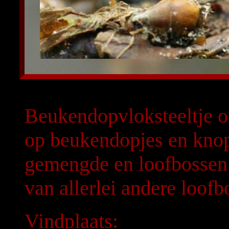
Beukendopvloksteeltje o
op beukendopjes en knop
gemengde en loofbossen 
van allerlei andere loof
Vindplaats: