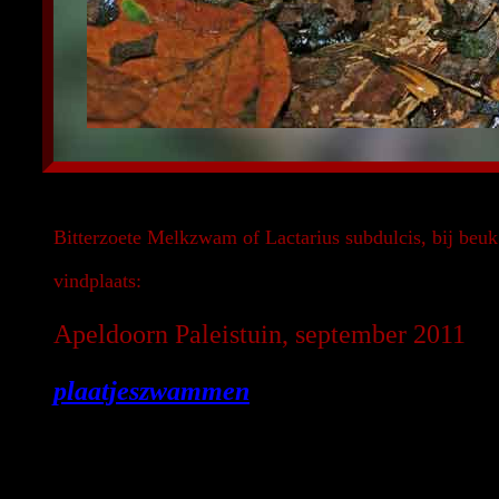
Bitterzoete Melkzwam of Lactarius subdulcis, bij beu
vindplaats:
Apeldoorn Paleistuin, september 2011
plaatjeszwammen