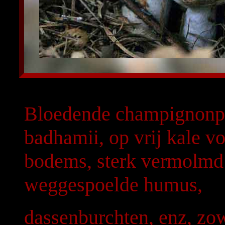
Bloedende champignonpa
badhamii, op vrij kale v
bodems, sterk vermolmd 
weggespoelde humus,
dassenburchten, enz, zow