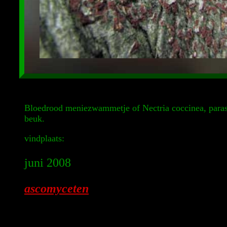
Bloedrood meniezwammetje of Nectria coccinea, parasi
beuk.
vindplaats:
juni 2008
ascomyceten