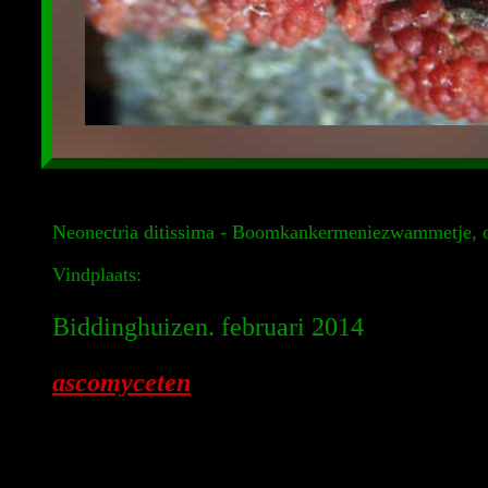
Neonectria ditissima - Boomkankermeniezwammetje, o
Vindplaats:
Biddinghuizen. februari 2014
ascomyceten