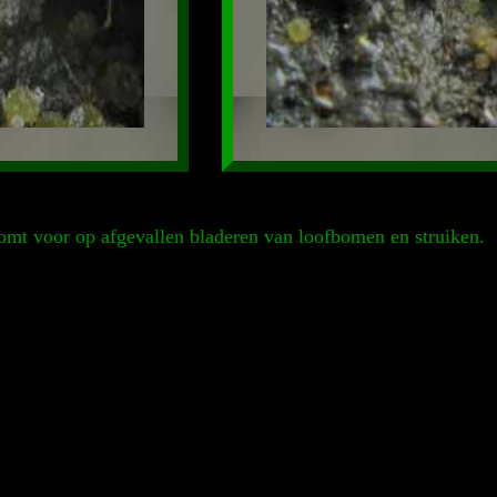
komt voor op afgevallen bladeren van loofbomen en struiken.