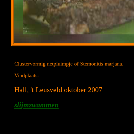
Clustervormig netpluimpje of Stemonitis marjana.
Vindplaats:
Hall, 't Leusveld oktober 2007
slijmzwammen