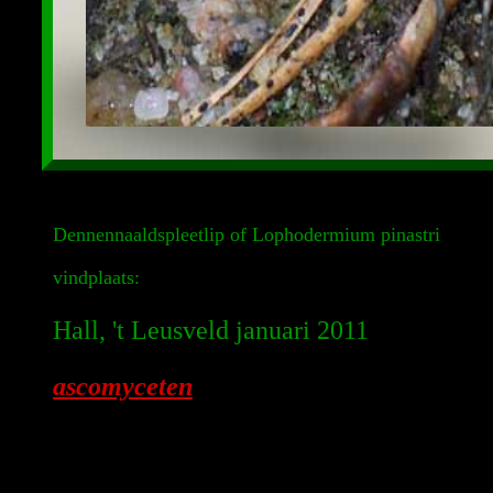
Dennennaaldspleetlip of Lophodermium pinastri
vindplaats:
Hall, 't Leusveld januari 2011
ascomyceten