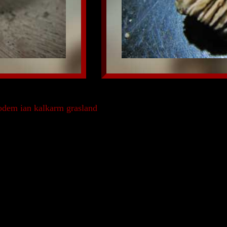
odem ian kalkarm grasland