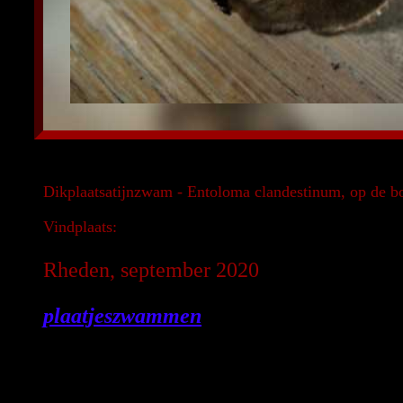
Dikplaatsatijnzwam - Entoloma clandestinum, op de b
Vindplaats:
Rheden, september 2020
plaatjeszwammen