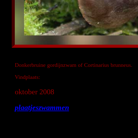
Donkerbruine gordijnzwam of Cortinarius brunneus.
Vindplaats:
oktober 2008
plaatjeszwammen