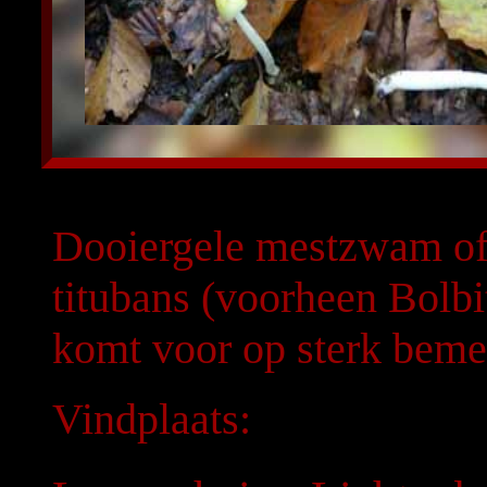
Dooiergele mestzwam of B
titubans (voorheen Bolbit
komt voor op sterk bemes
Vindplaats: