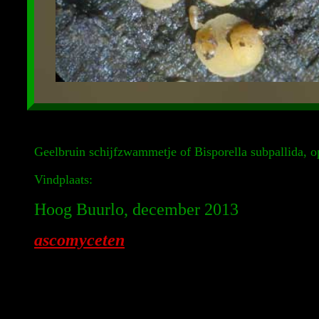
Geelbruin schijfzwammetje of Bisporella subpallida, 
Vindplaats:
Hoog Buurlo, december 2013
ascomyceten