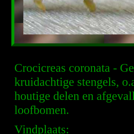
Crocicreas coronata - Ge
kruidachtige stengels, o
houtige delen en afgeval
loofbomen.
Vindplaats: