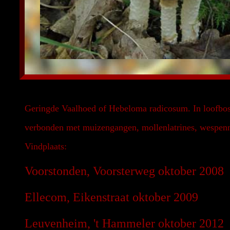
Geringde Vaalhoed of Hebeloma radicosum. In loofboss
verbonden met muizengangen, mollenlatrines, wespenn
Vindplaats:
Voorstonden, Voorsterweg oktober 2008
Ellecom, Eikenstraat oktober 2009
Leuvenheim, 't Hammeler oktober 2012