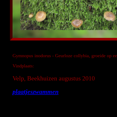
Gymnopus inodorus - Geurloze collybia, groeide op 
Vindplaats:
Velp, Beekhuizen augustus 2010
plaatjeszwammen