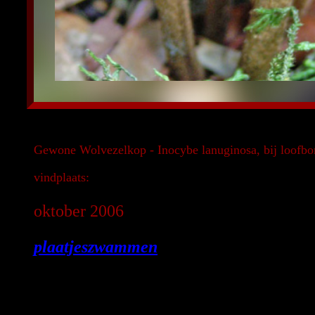
Gewone Wolvezelkop - Inocybe lanuginosa, bij loofbo
vindplaats:
oktober 2006
plaatjeszwammen