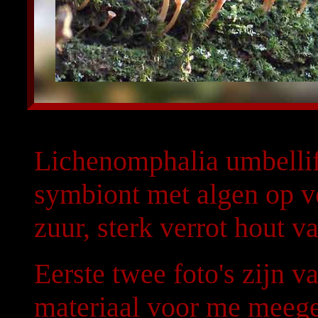
Lichenomphalia umbellif
symbiont met algen op v
zuur, sterk verrot hout 
Eerste twee foto's zijn 
materiaal voor me meeg