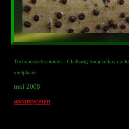
Trichopezizella nidulus - Gladharig franjekelkje, op d
vindplaats:
mei 2008
ascomyceten