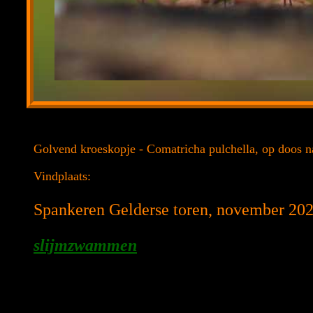
Golvend kroeskopje - Comatricha pulchella, op doos na
Vindplaats:
Spankeren Gelderse toren, november 20
slijmzwammen