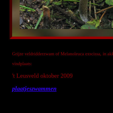
Grijze veldridderzwam of Melanoleuca exscissa, in akk
vindplaats:
't Leusveld oktober 2009
plaatjeszwammen