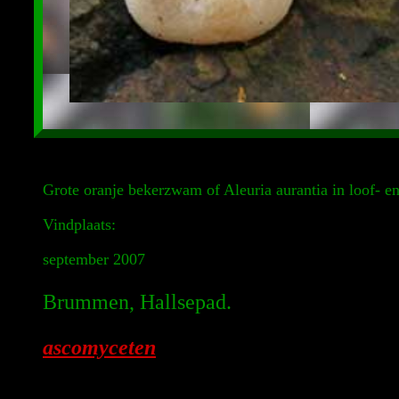
Grote oranje bekerzwam of Aleuria aurantia in loof- e
Vindplaats:
september 2007
Brummen, Hallsepad.
ascomyceten