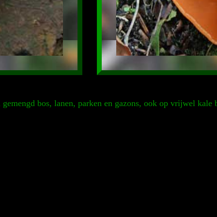
n gemengd bos, lanen, parken en gazons, ook op vrijwel kale 