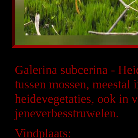
Galerina subcerina - He
tussen mossen, meestal i
heidevegetaties, ook in 
jeneverbesstruwelen.
Vindplaats: