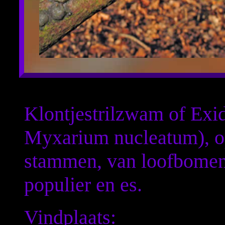
Klontjestrilzwam of Exi
Myxarium nucleatum), op
stammen, van loofbomen
populier en es.
Vindplaats: