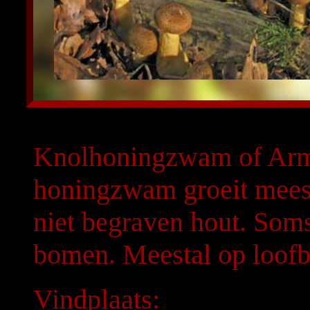
Knolhoningzwam of Armil
honingzwam groeit meest
niet begraven hout. Som
bomen. Meestal op loof
Vindplaats: