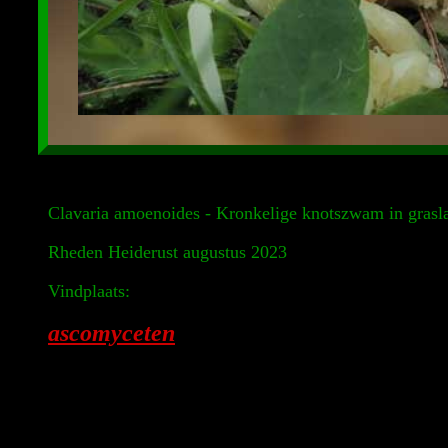
Clavaria amoenoides - Kronkelige knotszwam in grasl
Rheden Heiderust augustus 2023
Vindplaats:
ascomyceten