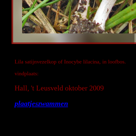
Lila satijnvezelkop of Inocybe lilacina, in loofbos.
vindplaats:
Hall, 't Leusveld oktober 2009
plaatjeszwammen