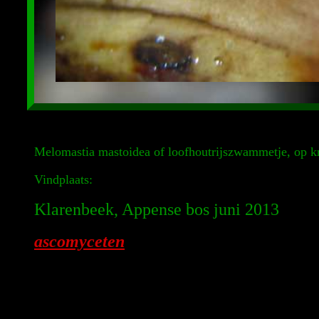
Melomastia mastoidea of loofhoutrijszwammetje, op kr
Vindplaats:
Klarenbeek, Appense bos juni 2013
ascomyceten