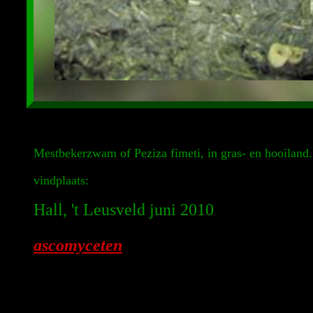
Mestbekerzwam of Peziza fimeti, in gras- en hooiland.
vindplaats:
Hall, 't Leusveld juni 2010
ascomyceten