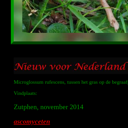
Microglossum rufescens, tussen het gras op de begraaf
Vindplaats:
Zutphen, november 2014
ascomyceten