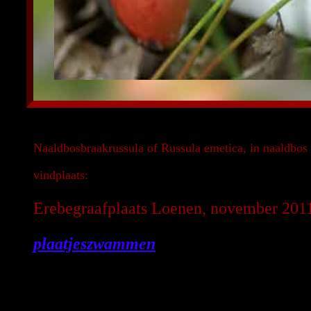
Naaldbosbraakrussula of Russula emetica, in naaldbos
vindplaats:
Erebegraafplaats Loenen, november 201
plaatjeszwammen