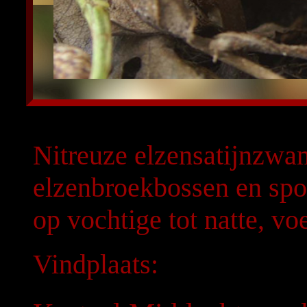
Nitreuze elzensatijnzwa
elzenbroekbossen en sp
op vochtige tot natte, v
Vindplaats: