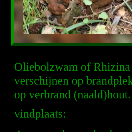
Oliebolzwam of Rhizina 
verschijnen op brandplek
op verbrand (naald)hout.
vindplaats: