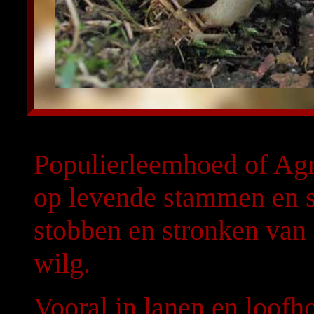
Populierleemhoed of Agr
op levende stammen en s
stobben en stronken van 
wilg.
Vooral in lanen en loofh