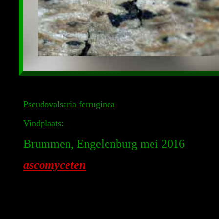
Pseudovalsaria ferruginea
Vindplaats:
Brummen, Engelenburg mei 2016
ascomyceten