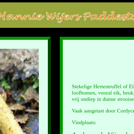
Stekelige Hertentruffel of
loofbomen, vooral eik, beuk
vrij ondiep in dunne stroois
Vaak aangetast door Cordyce
Vindplaats: