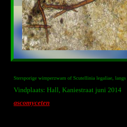
Stersporige wimperzwam of Scutellinia legaliae, langs 
Vindplaats: Hall, Kaniestraat juni 2014
ascomyceten