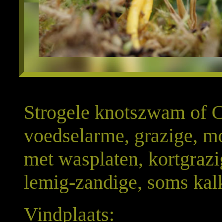
Strogele knotszwam of Cl
voedselarme, grazige, mo
met wasplaten, kortgraz
lemig-zandige, soms ka
Vindplaats: