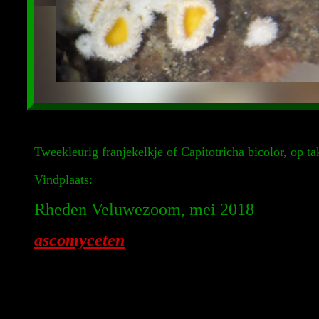
Tweekleurig franjekelkje of Capitotricha bicolor, op t
Vindplaats:
Rheden Veluwezoom, mei 2018
ascomyceten