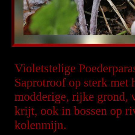
Violetstelige Poederparas
Saprotroof op sterk met
modderige, rijke grond, 
krijt, ook in bossen op r
kolenmijn.