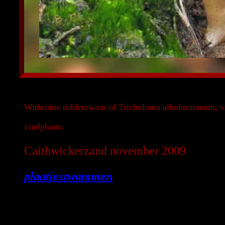
Witbruine ridderzwam of Tricholoma albobrunneum, va
vindplaats:
Caithwickerzand november 2009
plaatjeszwammen