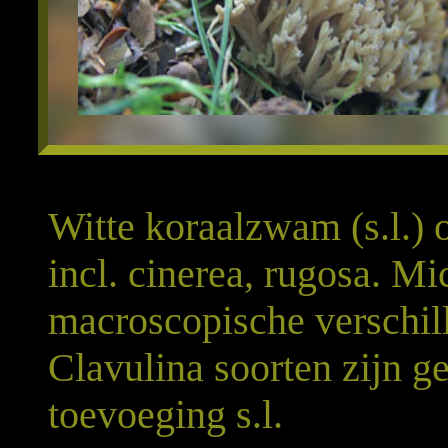
Witte koraalzwam (s.l.) o
incl. cinerea, rugosa. M
macroscopische verschill
Clavulina soorten zijn g
toevoeging s.l.