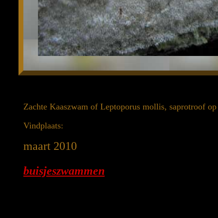
Zachte Kaaszwam of Leptoporus mollis, saprotroof op
Vindplaats:
maart 2010
buisjeszwammen