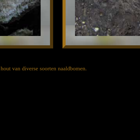
 hout van diverse soorten naaldbomen.