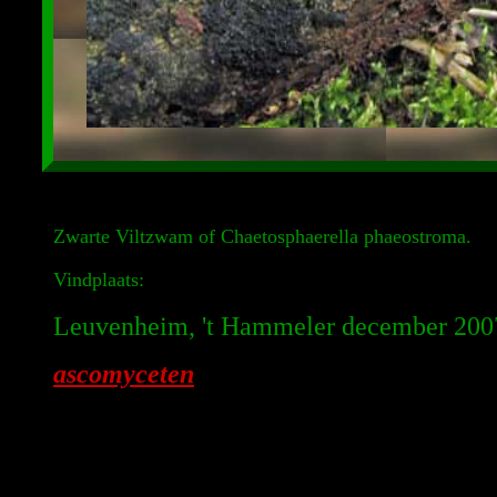
Zwarte Viltzwam of Chaetosphaerella phaeostroma.
Vindplaats:
Leuvenheim, 't Hammeler december 200
ascomyceten