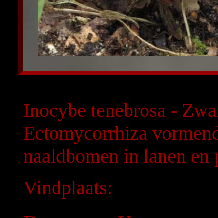
Inocybe tenebrosa - Zwa
Ectomycorrhiza vormend 
naaldbomen in lanen en 
Vindplaats: