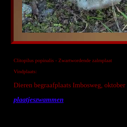
Clitopilus popinalis - Zwartwordende zalmplaat
Vindplaats:
Dieren begraafplaats Imbosweg, oktober
plaatjeszwammen